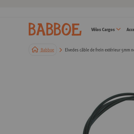
Vélos Cargos
Acc
Babboe
Elvedes câble de frein extérieur 5mm 
Passer
à
la
fin
de
la
galerie
d’images