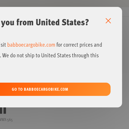
Mon babboe
Revendeurs
Service client
Aller
 you from United States?
FERMER
au
contenu
0
Mon
panier
isit
babboecargobike.com
for correct prices and
. We do not ship to United States through this
es câble de frein
ieur 5mm noir
GO TO BABBOECARGOBIKE.COM
m
WWX-565